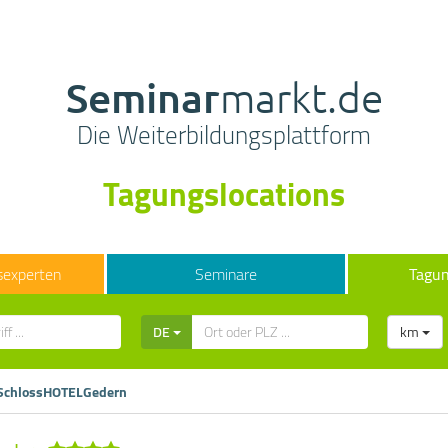
Seminar
markt.de
Die Weiterbildungsplattform
Tagungslocations
sexperten
Seminare
Tagun
DE
km
SchlossHOTELGedern