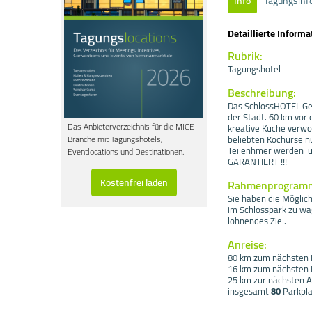
Info
Tagungsinf
Detaillierte Informa
Rubrik:
Tagungshotel
Beschreibung:
Das SchlossHOTEL Ged
der Stadt. 60 km vor 
Das Anbieterverzeichnis für die MICE-
kreative Küche verwö
beliebten Kochurse n
Branche mit Tagungshotels,
Teilenhmer werden 
Eventlocations und Destinationen.
GARANTIERT !!!
Kostenfrei laden
Rahmenprogram
Sie haben die Möglich
im Schlosspark zu wa
lohnendes Ziel.
Anreise:
80 km zum nächsten F
16 km zum nächsten
25 km zur nächsten 
insgesamt
80
Parkplä