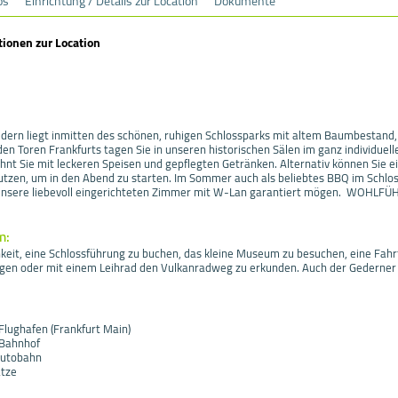
os
Einrichtung / Details zur Location
Dokumente
tionen zur Location
ern liegt inmitten des schönen, ruhigen Schlossparks mit altem Baumbestand,
den Toren Frankfurts tagen Sie in unseren historischen Sälen im ganz individue
hnt Sie mit leckeren Speisen und gepflegten Getränken. Alternativ können Sie e
utzen, um in den Abend zu starten. Im Sommer auch als beliebtes BBQ im Schlos
unsere liebevoll eingerichteten Zimmer mit W-Lan garantiert mögen. WOHL
m:
keit, eine Schlossführung zu buchen, das kleine Museum zu besuchen, eine Fahrt
gen oder mit einem Leihrad den Vulkanradweg zu erkunden. Auch der Gederner S
lughafen (Frankfurt Main)
 Bahnhof
Autobahn
tze