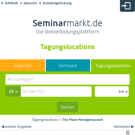
Infothek
Gesuche
Existenzgründung
Seminar
markt.de
Die Weiterbildungsplattform
Tagungslocations
Seminare
Tagungslocations
DE
km
Suchen
Tagungslocations
>
The Place Herzogenaurach
◀ weitere Angebote
Merkzettel ▶