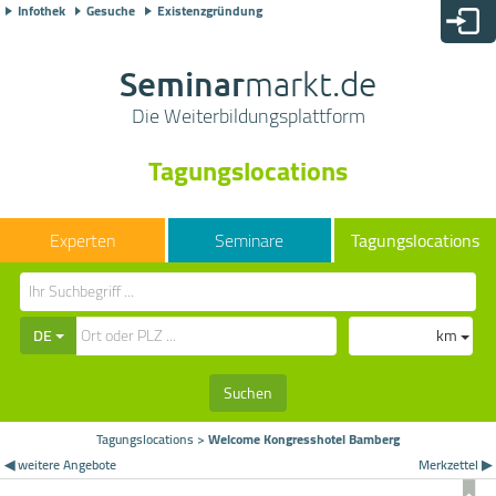
Infothek
Gesuche
Existenzgründung
Seminar
markt.de
Die Weiterbildungsplattform
Tagungslocations
Seminare
Tagungslocations
DE
km
Suchen
Tagungslocations
>
Welcome Kongresshotel Bamberg
◀ weitere Angebote
Merkzettel ▶