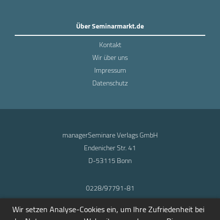
Über Seminarmarkt.de
Kontakt
Wir über uns
Impressum
Datenschutz
managerSeminare Verlags GmbH
Endenicher Str. 41
D-53115 Bonn
0228/97791-81
info@seminarmarkt.de
Wir setzen Analyse-Cookies ein, um Ihre Zufriedenheit bei
© 2001-2026