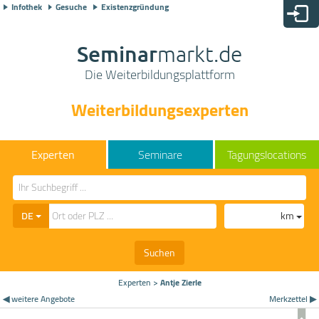
Infothek
Gesuche
Existenzgründung
Seminar
markt.de
Die Weiterbildungsplattform
Weiterbildungsexperten
Seminare
Tagungslocations
DE
km
Suchen
Experten
>
Antje Zierle
◀ weitere Angebote
Merkzettel ▶