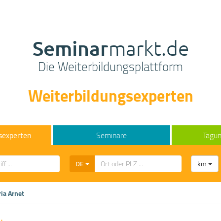
Seminar
markt.de
Die Weiterbildungsplattform
Weiterbildungsexperten
sexperten
Seminare
Tagun
DE
km
ria Arnet