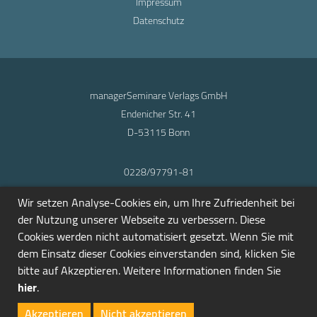
Impressum
Datenschutz
managerSeminare Verlags GmbH
Endenicher Str. 41
D-53115 Bonn
0228/97791-81
info@seminarmarkt.de
Wir setzen Analyse-Cookies ein, um Ihre Zufriedenheit bei
© 2001-2026
der Nutzung unserer Webseite zu verbessern. Diese
Cookies werden nicht automatisiert gesetzt. Wenn Sie mit
dem Einsatz dieser Cookies einverstanden sind, klicken Sie
bitte auf Akzeptieren. Weitere Informationen finden Sie
hier
.
Akzeptieren
Nicht akzeptieren