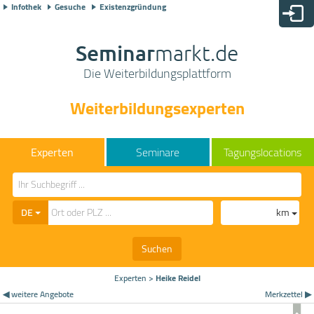
Infothek
Gesuche
Existenzgründung
Seminar
markt.de
Die Weiterbildungsplattform
Weiterbildungsexperten
Seminare
Tagungslocations
DE
km
Suchen
Experten
>
Heike Reidel
◀ weitere Angebote
Merkzettel ▶