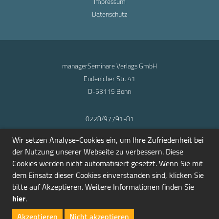
Impressum
Datenschutz
managerSeminare Verlags GmbH
Endenicher Str. 41
D-53115 Bonn
0228/97791-81
info@seminarmarkt.de
Wir setzen Analyse-Cookies ein, um Ihre Zufriedenheit bei
© 2001-2026
der Nutzung unserer Webseite zu verbessern. Diese
Cookies werden nicht automatisiert gesetzt. Wenn Sie mit
dem Einsatz dieser Cookies einverstanden sind, klicken Sie
bitte auf Akzeptieren. Weitere Informationen finden Sie
hier
.
Akzeptieren
Nicht akzeptieren