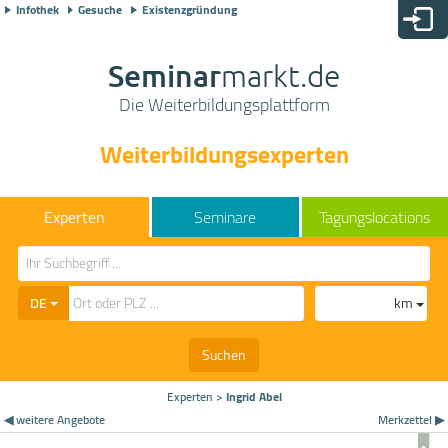
Infothek
Gesuche
Existenzgründung
Seminar
markt.de
Die Weiterbildungsplattform
Weiterbildungsexperten
Seminare
Tagungslocations
DE
km
Suchen
Experten
>
Ingrid Abel
◀ weitere Angebote
Merkzettel ▶