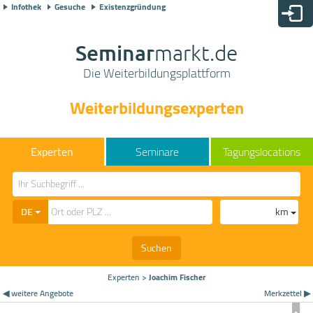
Infothek
Gesuche
Existenzgründung
Seminar
markt.de
Die Weiterbildungsplattform
Weiterbildungsexperten
Seminare
Tagungslocations
DE
km
Suchen
Experten
>
Joachim Fischer
◀ weitere Angebote
Merkzettel ▶