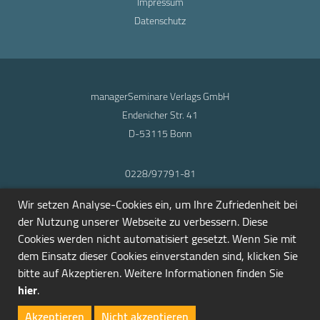
Impressum
Datenschutz
managerSeminare Verlags GmbH
Endenicher Str. 41
D-53115 Bonn
0228/97791-81
info@seminarmarkt.de
Wir setzen Analyse-Cookies ein, um Ihre Zufriedenheit bei
© 2001-2026
der Nutzung unserer Webseite zu verbessern. Diese
Cookies werden nicht automatisiert gesetzt. Wenn Sie mit
dem Einsatz dieser Cookies einverstanden sind, klicken Sie
bitte auf Akzeptieren. Weitere Informationen finden Sie
hier
.
Akzeptieren
Nicht akzeptieren