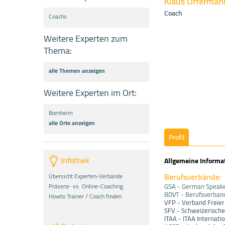
Klaus Offerman
Coach
Coachs
Weitere Experten zum
Thema:
alle Themen anzeigen
Weitere Experten im Ort:
Bornheim
alle Orte anzeigen
Profil
Infothek
Allgemeine Informa
Berufsverbände:
Übersicht Experten-Verbände
GSA - German Speaker
Präsenz- vs. Online-Coaching
BDVT - Berufsverband 
Howto Trainer / Coach finden
VFP - Verband Freier
SFV - Schweizerische
ITAA - ITAA Internati