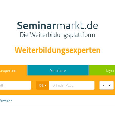
Seminar
markt.de
Die Weiterbildungsplattform
Weiterbildungsexperten
sexperten
Seminare
Tagun
DE
km
ffermann