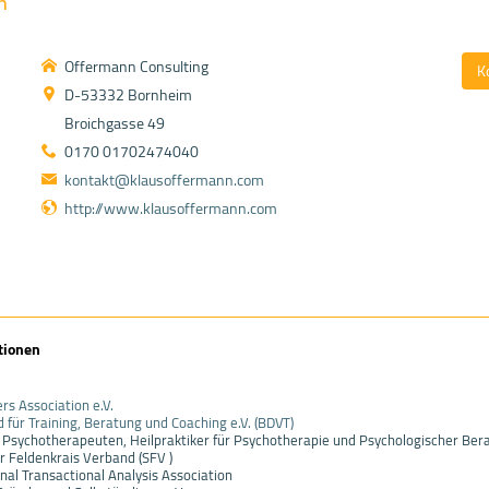
n
Offermann Consulting
K
D-53332 Bornheim
Broichgasse 49
0170 01702474040
kontakt@klausoffermann.com
http://www.klausoffermann.com
tionen
s Association e.V.
für Training, Beratung und Coaching e.V. (BDVT)
 Psychotherapeuten, Heilpraktiker für Psychotherapie und Psychologischer Berat
r Feldenkrais Verband (SFV )
onal Transactional Analysis Association