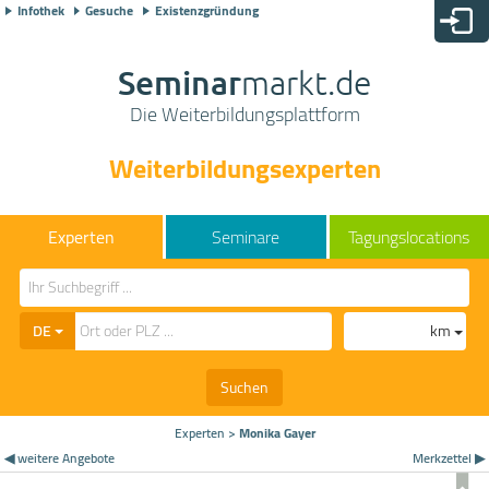
Infothek
Gesuche
Existenzgründung
Seminar
markt.de
Die Weiterbildungsplattform
Weiterbildungsexperten
Seminare
Tagungslocations
DE
km
Suchen
Experten
>
Monika Gayer
◀ weitere Angebote
Merkzettel ▶