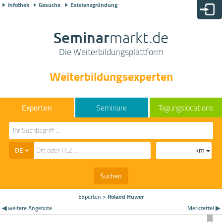
Infothek
Gesuche
Existenzgründung
Seminar
markt.de
Die Weiterbildungsplattform
Weiterbildungsexperten
Seminare
Tagungslocations
DE
km
Suchen
Experten
>
Roland Huwer
◀ weitere Angebote
Merkzettel ▶