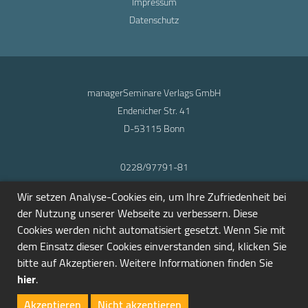
Impressum
Datenschutz
managerSeminare Verlags GmbH
Endenicher Str. 41
D-53115 Bonn
0228/97791-81
info@seminarmarkt.de
Wir setzen Analyse-Cookies ein, um Ihre Zufriedenheit bei
© 2001-2026
der Nutzung unserer Webseite zu verbessern. Diese
Cookies werden nicht automatisiert gesetzt. Wenn Sie mit
dem Einsatz dieser Cookies einverstanden sind, klicken Sie
bitte auf Akzeptieren. Weitere Informationen finden Sie
hier
.
Akzeptieren
Nicht akzeptieren