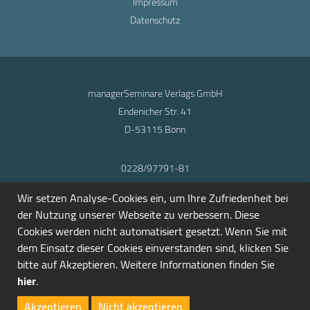
Impressum
Datenschutz
managerSeminare Verlags GmbH
Endenicher Str. 41
D-53115 Bonn
0228/97791-81
info@seminarmarkt.de
Wir setzen Analyse-Cookies ein, um Ihre Zufriedenheit bei
© 2001-2026
der Nutzung unserer Webseite zu verbessern. Diese
Cookies werden nicht automatisiert gesetzt. Wenn Sie mit
dem Einsatz dieser Cookies einverstanden sind, klicken Sie
bitte auf Akzeptieren. Weitere Informationen finden Sie
hier
.
Akzeptieren
Nicht akzeptieren