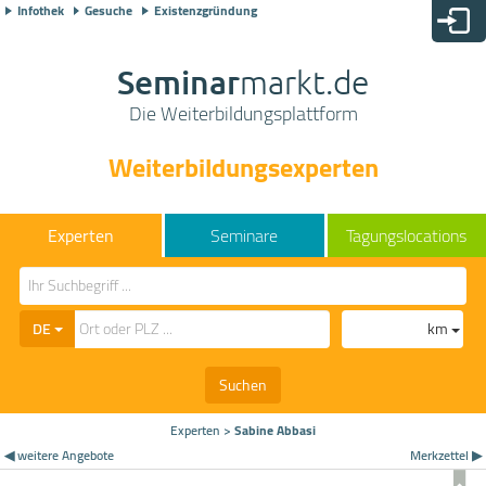
Infothek
Gesuche
Existenzgründung
Seminar
markt.de
Die Weiterbildungsplattform
Weiterbildungsexperten
Seminare
Tagungslocations
DE
km
Suchen
Experten
>
Sabine Abbasi
◀ weitere Angebote
Merkzettel ▶