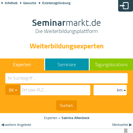
Infothek
Gesuche
Existenzgründung
Seminar
markt.de
Die Weiterbildungsplattform
Weiterbildungsexperten
Seminare
Tagungslocations
DE
km
Suchen
Experten
>
Sabrina Altenbeck
◀ weitere Angebote
Merkzettel ▶