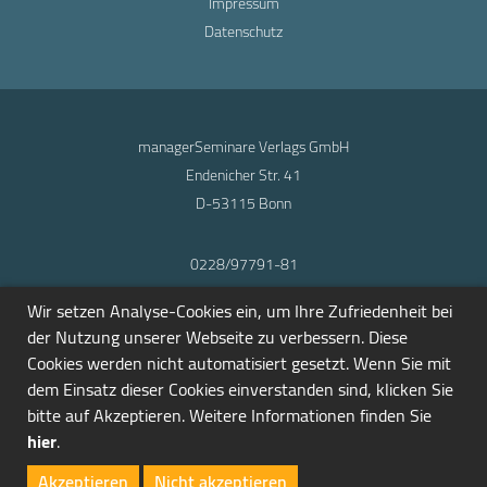
Impressum
Datenschutz
managerSeminare Verlags GmbH
Endenicher Str. 41
D-53115 Bonn
0228/97791-81
info@seminarmarkt.de
Wir setzen Analyse-Cookies ein, um Ihre Zufriedenheit bei
© 2001-2026
der Nutzung unserer Webseite zu verbessern. Diese
Cookies werden nicht automatisiert gesetzt. Wenn Sie mit
dem Einsatz dieser Cookies einverstanden sind, klicken Sie
bitte auf Akzeptieren. Weitere Informationen finden Sie
hier
.
Akzeptieren
Nicht akzeptieren