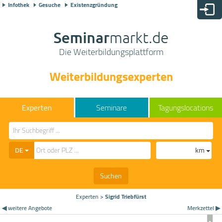
Infothek
Gesuche
Existenzgründung
Seminar
markt.de
Die Weiterbildungsplattform
Weiterbildungsexperten
Seminare
Tagungslocations
DE
km
Suchen
Experten
>
Sigrid Triebfürst
◀ weitere Angebote
Merkzettel ▶