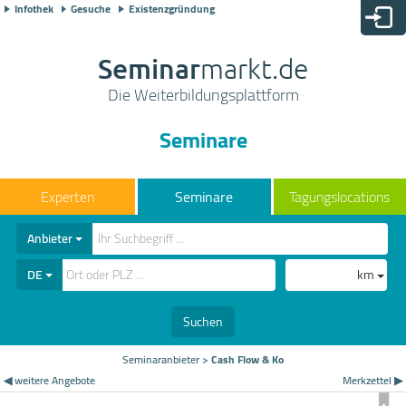
Infothek
Gesuche
Existenzgründung
Seminar
markt.de
Die Weiterbildungsplattform
Seminare
Seminare
Tagungslocations
Anbieter
DE
km
Suchen
Seminaranbieter
>
Cash Flow & Ko
◀ weitere Angebote
Merkzettel ▶