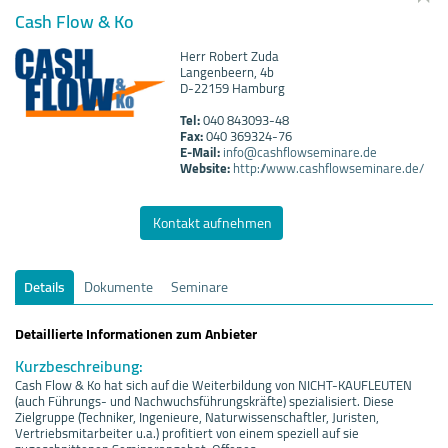
Cash Flow & Ko
Herr Robert Zuda
Langenbeern, 4b
D-22159 Hamburg
Tel:
040 843093-48
Fax:
040 369324-76
E-Mail:
info@cashflowseminare.de
Website:
http://www.cashflowseminare.de/
Kontakt aufnehmen
Details
Dokumente
Seminare
Detaillierte Informationen zum Anbieter
Kurzbeschreibung:
Cash Flow & Ko hat sich auf die Weiterbildung von NICHT-KAUFLEUTEN
(auch Führungs- und Nachwuchsführungskräfte) spezialisiert. Diese
Zielgruppe (Techniker, Ingenieure, Naturwissenschaftler, Juristen,
Vertriebsmitarbeiter u.a.) profitiert von einem speziell auf sie