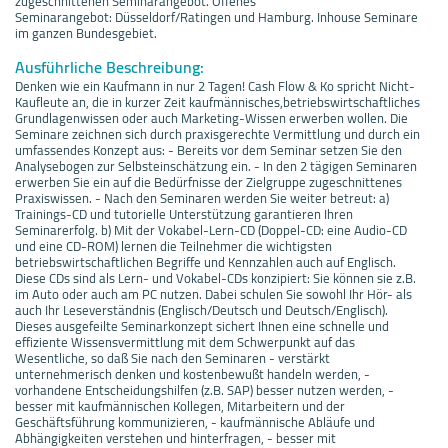
zugeschnittenen Seminarangebot. Offenes
Seminarangebot: Düsseldorf/Ratingen und Hamburg. Inhouse Seminare
im ganzen Bundesgebiet.
Ausführliche Beschreibung:
Denken wie ein Kaufmann in nur 2 Tagen! Cash Flow & Ko spricht Nicht-
Kaufleute an, die in kurzer Zeit kaufmännisches,betriebswirtschaftliches
Grundlagenwissen oder auch Marketing-Wissen erwerben wollen. Die
Seminare zeichnen sich durch praxisgerechte Vermittlung und durch ein
umfassendes Konzept aus: - Bereits vor dem Seminar setzen Sie den
Analysebogen zur Selbsteinschätzung ein. - In den 2 tägigen Seminaren
erwerben Sie ein auf die Bedürfnisse der Zielgruppe zugeschnittenes
Praxiswissen. - Nach den Seminaren werden Sie weiter betreut: a)
Trainings-CD und tutorielle Unterstützung garantieren Ihren
Seminarerfolg. b) Mit der Vokabel-Lern-CD (Doppel-CD: eine Audio-CD
und eine CD-ROM) lernen die Teilnehmer die wichtigsten
betriebswirtschaftlichen Begriffe und Kennzahlen auch auf Englisch.
Diese CDs sind als Lern- und Vokabel-CDs konzipiert: Sie können sie z.B.
im Auto oder auch am PC nutzen. Dabei schulen Sie sowohl Ihr Hör- als
auch Ihr Leseverständnis (Englisch/Deutsch und Deutsch/Englisch).
Dieses ausgefeilte Seminarkonzept sichert Ihnen eine schnelle und
effiziente Wissensvermittlung mit dem Schwerpunkt auf das
Wesentliche, so daß Sie nach den Seminaren - verstärkt
unternehmerisch denken und kostenbewußt handeln werden, -
vorhandene Entscheidungshilfen (z.B. SAP) besser nutzen werden, -
besser mit kaufmännischen Kollegen, Mitarbeitern und der
Geschäftsführung kommunizieren, - kaufmännische Abläufe und
Abhängigkeiten verstehen und hinterfragen, - besser mit