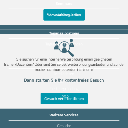
Seminare
Weiterbildung finden
Seminare bewerben
Tagungslocations
Tagungslocation finden
Sie suchen für eine interne Weiterbildung einen geeigneten
Anbieter
Trainer/Dozenten? Oder sind Sie selbst Weiterbildungsanbieter und auf der
Suche nach kompetenten Partnern?
Mediadaten
Dann starten Sie Ihr kostenfreies Gesuch
Anbieter werden
Existenzgründung
Login
Gesuch veröffentlichen
Weitere Services
Gesuche