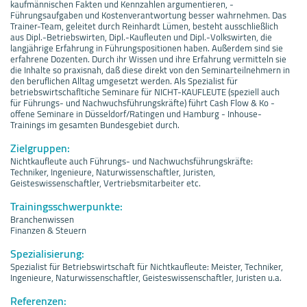
kaufmännischen Fakten und Kennzahlen argumentieren, -
Führungsaufgaben und Kostenverantwortung besser wahrnehmen. Das
Trainer-Team, geleitet durch Reinhardt Lümen, besteht ausschließlich
aus Dipl.-Betriebswirten, Dipl.-Kaufleuten und Dipl.-Volkswirten, die
langjährige Erfahrung in Führungspositionen haben. Außerdem sind sie
erfahrene Dozenten. Durch ihr Wissen und ihre Erfahrung vermitteln sie
die Inhalte so praxisnah, daß diese direkt von den Seminarteilnehmern in
den beruflichen Alltag umgesetzt werden. Als Spezialist für
betriebswirtschafltiche Seminare für NICHT-KAUFLEUTE (speziell auch
für Führungs- und Nachwuchsführungskräfte) führt Cash Flow & Ko -
offene Seminare in Düsseldorf/Ratingen und Hamburg - Inhouse-
Trainings im gesamten Bundesgebiet durch.
Zielgruppen:
Nichtkaufleute auch Führungs- und Nachwuchsführungskräfte:
Techniker, Ingenieure, Naturwissenschaftler, Juristen,
Geisteswissenschaftler, Vertriebsmitarbeiter etc.
Trainingsschwerpunkte:
Branchenwissen
Finanzen & Steuern
Spezialisierung:
Spezialist für Betriebswirtschaft für Nichtkaufleute: Meister, Techniker,
Ingenieure, Naturwissenschaftler, Geisteswissenschaftler, Juristen u.a.
Referenzen: