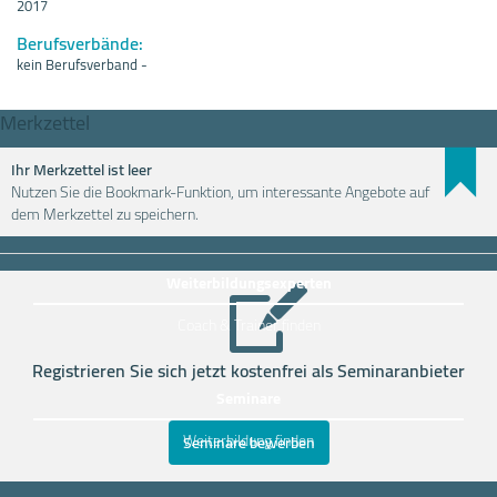
2017
Berufsverbände:
kein Berufsverband -
Merkzettel
Ihr Merkzettel ist leer
Nutzen Sie die Bookmark-Funktion, um interessante Angebote auf
Weiterbildung einfach finden
dem Merkzettel zu speichern.
Weiterbildungsexperten
Coach & Trainer finden
Registrieren Sie sich jetzt kostenfrei als Seminaranbieter
Seminare
Weiterbildung finden
Seminare bewerben