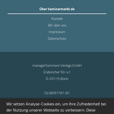
Über Seminarmarkt.de
Kontakt
Wir über uns
Impressum
Datenschutz
managerSeminare Verlags GmbH
Endenicher Str. 41
D-53115 Bonn
0228/97791-81
info@seminarmarkt.de
Wir setzen Analyse-Cookies ein, um Ihre Zufriedenheit bei
© 2001-2026
der Nutzung unserer Webseite zu verbessern. Diese