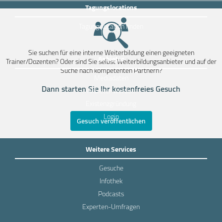
Tagungslocations
Tagungslocation finden
Sie suchen für eine interne Weiterbildung einen geeigneten
Anbieter
Trainer/Dozenten? Oder sind Sie selbst Weiterbildungsanbieter und auf der
Suche nach kompetenten Partnern?
Mediadaten
Dann starten Sie Ihr kostenfreies Gesuch
Anbieter werden
Existenzgründung
Login
Gesuch veröffentlichen
Weitere Services
Gesuche
Infothek
Podcasts
Experten-Umfragen