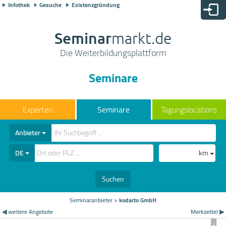
Infothek
Gesuche
Existenzgründung
Seminar
markt.de
Die Weiterbildungsplattform
Seminare
Seminare
Tagungslocations
Anbieter
DE
km
Suchen
Seminaranbieter
>
kodarto GmbH
◀ weitere Angebote
Merkzettel ▶