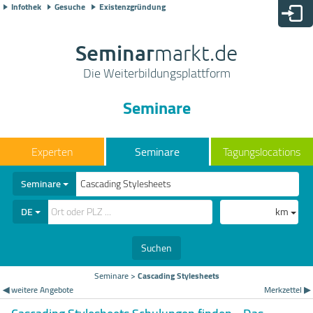
Infothek
Gesuche
Existenzgründung
Seminar
markt.de
Die Weiterbildungsplattform
Seminare
Seminare
Tagungslocations
Seminare
DE
km
Suchen
Seminare
>
Cascading Stylesheets
◀ weitere Angebote
Merkzettel ▶