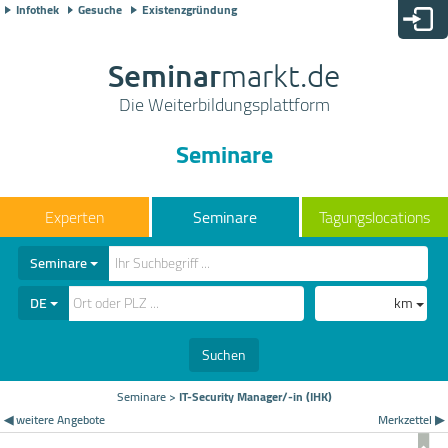
Infothek
Gesuche
Existenzgründung
Seminar
markt.de
Die Weiterbildungsplattform
Seminare
Seminare
Tagungslocations
Seminare
DE
km
Suchen
Seminare
>
IT-Security Manager/-in (IHK)
◀ weitere Angebote
Merkzettel ▶