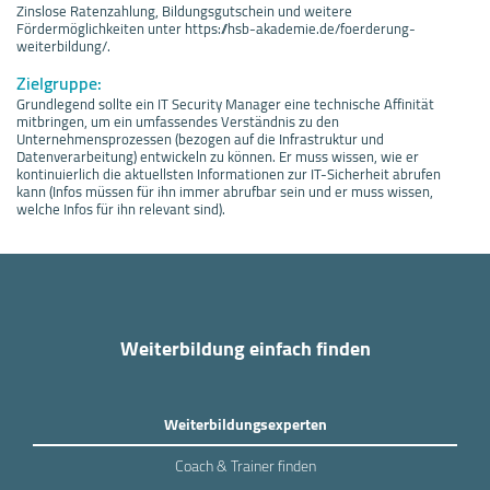
Zinslose Ratenzahlung, Bildungsgutschein und weitere
Fördermöglichkeiten unter https://hsb-akademie.de/foerderung-
weiterbildung/.
Zielgruppe:
Grundlegend sollte ein IT Security Manager eine technische Affinität
mitbringen, um ein umfassendes Verständnis zu den
Unternehmensprozessen (bezogen auf die Infrastruktur und
Datenverarbeitung) entwickeln zu können. Er muss wissen, wie er
kontinuierlich die aktuellsten Informationen zur IT-Sicherheit abrufen
kann (Infos müssen für ihn immer abrufbar sein und er muss wissen,
welche Infos für ihn relevant sind).
Weiterbildung einfach finden
Weiterbildungsexperten
Coach & Trainer finden