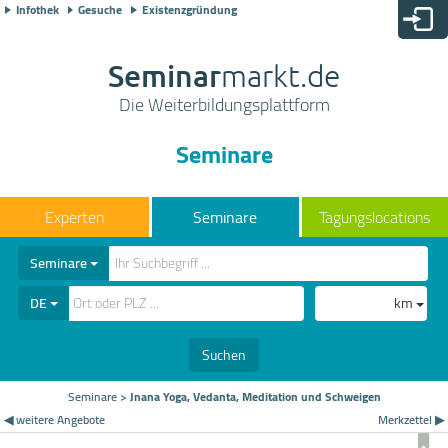
Infothek
Gesuche
Existenzgründung
Seminar
markt.de
Die Weiterbildungsplattform
Seminare
Seminare
Tagungslocations
Seminare
DE
km
Suchen
Seminare
>
Jnana Yoga, Vedanta, Meditation und Schweigen
◀ weitere Angebote
Merkzettel ▶