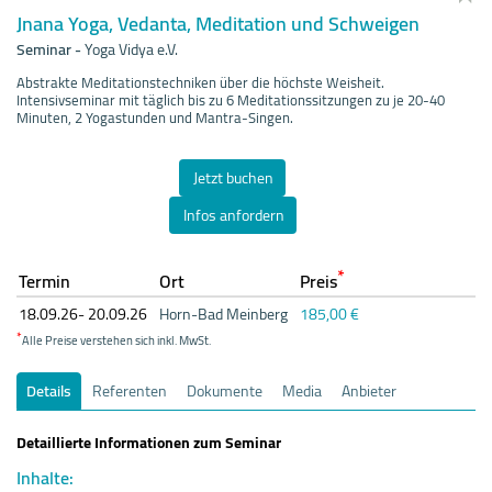
Jnana Yoga, Vedanta, Meditation und Schweigen
Seminar
-
Yoga Vidya e.V.
Abstrakte Meditationstechniken über die höchste Weisheit.
Intensivseminar mit täglich bis zu 6 Meditationssitzungen zu je 20-40
Minuten, 2 Yogastunden und Mantra-Singen.
Jetzt buchen
Infos anfordern
*
Termin
Ort
Preis
18.09.
26- 20.09.
26
Horn-Bad Meinberg
185,00 €
*
Alle Preise verstehen sich inkl. MwSt.
Details
Referenten
Dokumente
Media
Anbieter
Detaillierte Informationen zum Seminar
Inhalte: