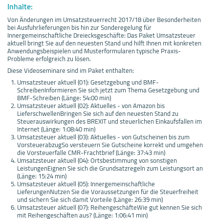
Inhalte:
Von Änderungen im Umsatzsteuerrecht 2017/18 über Besonderheiten
bei Ausfuhrlieferungen bis hin zur Sonderegelung für
Innergemeinschaftliche Dreiecksgeschäfte: Das Paket Umsatzsteuer
aktuell bringt Sie auf den neuesten Stand und hilft Ihnen mit konkreten
Anwendungsbeispielen und Musterformularen typische Praxis-
Probleme erfolgreich zu lösen.
Diese Videoseminare sind im Paket enthalten:
Umsatzsteuer aktuell (01): Gesetzgebung und BMF-
SchreibenInformieren Sie sich jetzt zum Thema Gesetzgebung und
BMF-Schreiben (Länge: 54:00 min)
Umsatzsteuer aktuell (02): Aktuelles - von Amazon bis
LieferschwellenBringen Sie sich auf den neuesten Stand zu
Steuerauswirkungen des BREXIT und steuerlichen Einkaufsfallen im
Internet (Länge: 1:08:40 min)
Umsatzsteuer aktuell (03): Aktuelles - von Gutscheinen bis zum
VorsteuerabzugSo versteuern Sie Gutscheine korrekt und umgehen
die Vorsteuerfalle CMR-Frachtbrief (Länge: 37:43 min)
Umsatzsteuer aktuell (04): Ortsbestimmung von sonstigen
LeistungenEignen Sie sich die Grundsatzregeln zum Leistungsort an
(Länge: 15:24 min)
Umsatzsteuer aktuell (05): Innergemeinschaftliche
LieferungenNutzen Sie die Voraussetzungen für die Steuerfreiheit
und sichern Sie sich damit Vorteile (Länge: 26:39 min)
Umsatzsteuer aktuell (07): ReihengeschäfteWie gut kennen Sie sich
mit Reihengeschäften aus? (Länge: 1:06:41 min)