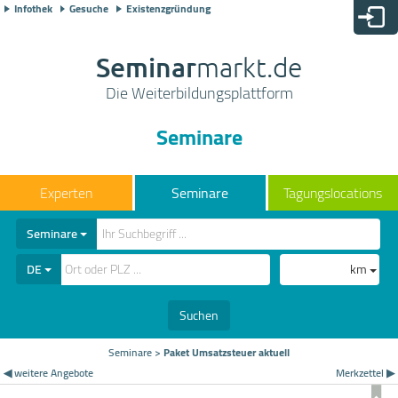
Infothek
Gesuche
Existenzgründung
Seminar
markt.de
Die Weiterbildungsplattform
Seminare
Seminare
Tagungslocations
Seminare
DE
km
Suchen
Seminare
>
Paket Umsatzsteuer aktuell
◀ weitere Angebote
Merkzettel ▶