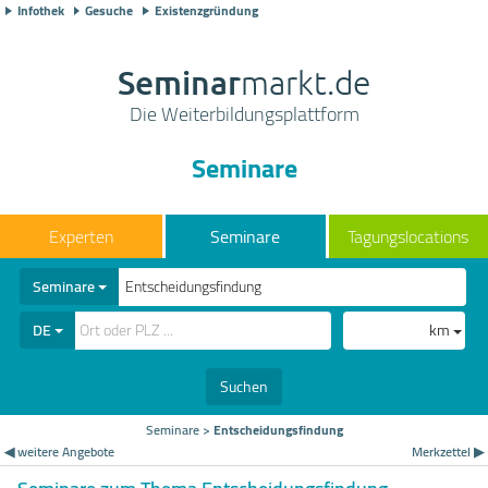
Infothek
Gesuche
Existenzgründung
Seminar
markt.de
Die Weiterbildungsplattform
Seminare
Seminare
Tagungslocations
Seminare
DE
km
Suchen
Seminare
>
Entscheidungsfindung
◀ weitere Angebote
Merkzettel ▶