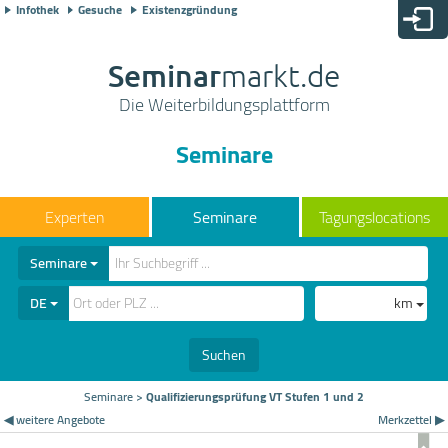
Infothek
Gesuche
Existenzgründung
Seminar
markt.de
Die Weiterbildungsplattform
Seminare
Seminare
Tagungslocations
Seminare
DE
km
Suchen
Seminare
>
Qualifizierungsprüfung VT Stufen 1 und 2
◀ weitere Angebote
Merkzettel ▶