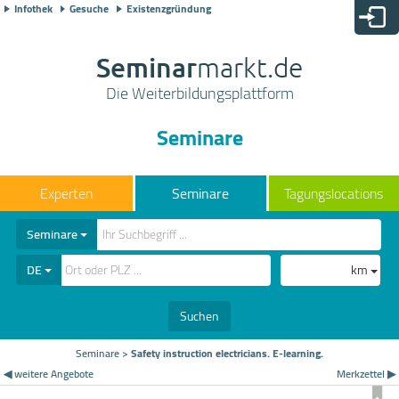
Infothek
Gesuche
Existenzgründung
Seminar
markt.de
Die Weiterbildungsplattform
Seminare
Seminare
Tagungslocations
Seminare
DE
km
Suchen
Seminare
>
Safety instruction electricians. E-learning.
◀ weitere Angebote
Merkzettel ▶