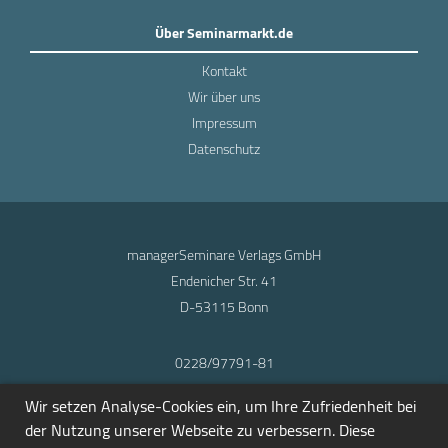
Über Seminarmarkt.de
Kontakt
Wir über uns
Impressum
Datenschutz
managerSeminare Verlags GmbH
Endenicher Str. 41
D-53115 Bonn
0228/97791-81
info@seminarmarkt.de
Wir setzen Analyse-Cookies ein, um Ihre Zufriedenheit bei
© 2001-2026
der Nutzung unserer Webseite zu verbessern. Diese