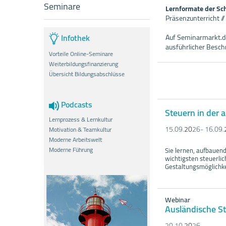
Seminare
Lernformate der S
Präsenzunterricht /
Infothek
Auf Seminarmarkt.de
ausführlicher Besc
Vorteile Online-Seminare
Weiterbildungsfinanzierung
Übersicht Bildungsabschlüsse
Podcasts
Steuern in der
Lernprozess & Lernkultur
15.09.
20
26- 16.09.
Motivation & Teamkultur
Moderne Arbeitswelt
Moderne Führung
Sie lernen, aufbauen
wichtigsten steuerli
Gestaltungsmöglichk
Webinar
Ausländische St
20.10.
20
26