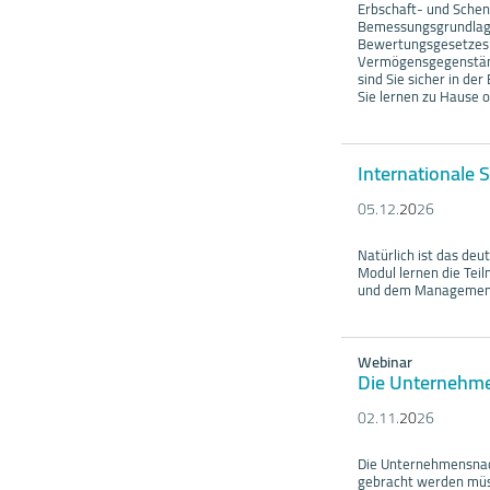
Erbschaft- und Schen
Bemessungsgrundlage
Bewertungsgesetzes 
Vermögensgegenstände
sind Sie sicher in d
Sie lernen zu Hause o
Internationale 
05.12.
20
26
Natürlich ist das deu
Modul lernen die Tei
und dem Management 
Webinar
Die Unternehm
02.11.
20
26
Die Unternehmensnach
gebracht werden müss