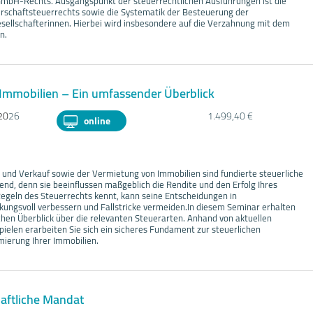
GmbH-Rechts. Ausgangspunkt der steuerrechtlichen Ausführungen ist die
rschaftsteuerrechts sowie die Systematik der Besteuerung der
esellschafterinnen. Hierbei wird insbesondere auf die Verzahnung mit dem
n.
 Immobilien – Ein umfassender Überblick
20
26
1.499,40 €
online
- und Verkauf sowie der Vermietung von Immobilien sind fundierte steuerliche
nd, denn sie beeinflussen maßgeblich die Rendite und den Erfolg Ihres
egeln des Steuerrechts kennt, kann seine Entscheidungen in
kungsvoll verbessern und Fallstricke vermeiden.In diesem Seminar erhalten
chen Überblick über die relevanten Steuerarten. Anhand von aktuellen
ielen erarbeiten Sie sich ein sicheres Fundament zur steuerlichen
mierung Ihrer Immobilien.
aftliche Mandat