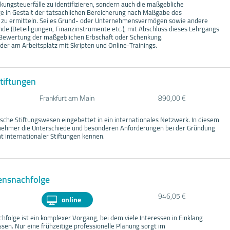
kungsteuerfälle zu identifizieren, sondern auch die maßgebliche
 in Gestalt der tatsächlichen Bereicherung nach Maßgabe des
zu ermitteln. Sei es Grund- oder Unternehmensvermögen sowie andere
 (Beteiligungen, Finanzinstrumente etc.), mit Abschluss dieses Lehrgangs
er Bewertung der maßgeblichen Erbschaft oder Schenkung.
der am Arbeitsplatz mit Skripten und Online-Trainings.
Stiftungen
Frankfurt am Main
890,00 €
tsche Stiftungswesen eingebettet in ein internationales Netzwerk. In diesem
lnehmer die Unterschiede und besonderen Anforderungen bei der Gründung
internationaler Stiftungen kennen.
ensnachfolge
946,05 €
online
folge ist ein komplexer Vorgang, bei dem viele Interessen in Einklang
en. Nur eine frühzeitige professionelle Planung sorgt im