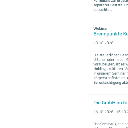
Formulare zur Erbsch
separater Feststellu
betrachtet.
Webinar
Brennpunkte Kö
13.10.
20
26
Die steuerlichen Bes
Urteilen oder neuen 
vorzubeugen, ist es w
Holdingstrukturen, V
In unserem Seminar 
Körperschaftsteuer- 
Berücksichtigung akt
Die GmbH im Ge
15.10.
20
26- 16.10.
Das Seminar gibt eine