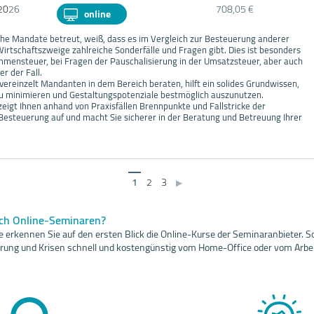
20
26
708,05 €
online
che Mandate betreut, weiß, dass es im Vergleich zur Besteuerung anderer
irtschaftszweige zahlreiche Sonderfälle und Fragen gibt. Dies ist besonders
mmensteuer, bei Fragen der Pauschalisierung in der Umsatzsteuer, aber auch
r der Fall.
vereinzelt Mandanten in dem Bereich beraten, hilft ein solides Grundwissen,
u minimieren und Gestaltungspotenziale bestmöglich auszunutzen.
igt Ihnen anhand von Praxisfällen Brennpunkte und Fallstricke der
 Besteuerung auf und macht Sie sicherer in der Beratung und Betreuung Ihrer
1
2
3
▶
ach Online-Seminaren?
 erkennen Sie auf den ersten Blick die Online-Kurse der Seminaranbieter. So
sierung und Krisen schnell und kostengünstig vom Home-Office oder vom Arbei