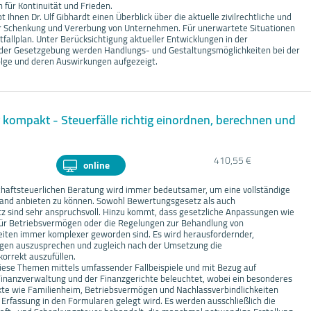
für Kontinuität und Frieden.
 Ihnen Dr. Ulf Gibhardt einen Überblick über die aktuelle zivilrechtliche und
er Schenkung und Vererbung von Unternehmen. Für unerwartete Situationen
tfallplan. Unter Berücksichtigung aktueller Entwicklungen in der
der Gesetzgebung werden Handlungs- und Gestaltungsmöglichkeiten bei der
ge und deren Auswirkungen aufgezeigt.
 kompakt - Steuerfälle richtig einordnen, berechnen und
410,55 €
online
chaftsteuerlichen Beratung wird immer bedeutsamer, um eine vollständige
Hand anbieten zu können. Sowohl Bewertungsgesetz als auch
z sind sehr anspruchsvoll. Hinzu kommt, dass gesetzliche Anpassungen wie
für Betriebsvermögen oder die Regelungen zur Behandlung von
eiten immer komplexer geworden sind. Es wird herausfordernder,
en auszusprechen und zugleich nach der Umsetzung die
korrekt auszufüllen.
ese Themen mittels umfassender Fallbeispiele und mit Bezug auf
inanzverwaltung und der Finanzgerichte beleuchtet, wobei ein besonderes
te wie Familienheim, Betriebsvermögen und Nachlassverbindlichkeiten
Erfassung in den Formularen gelegt wird. Es werden ausschließlich die