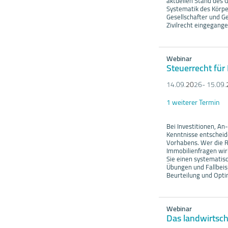
aktuellen Stand des 
Systematik des Körpe
Gesellschafter und G
Zivilrecht eingegange
Webinar
Steuerrecht für
14.09.
20
26- 15.09.
1 weiterer Termin
Bei Investitionen, An
Kenntnisse entscheide
Vorhabens. Wer die R
Immobilienfragen wir
Sie einen systematis
Übungen und Fallbeisp
Beurteilung und Opti
Webinar
Das landwirtsch