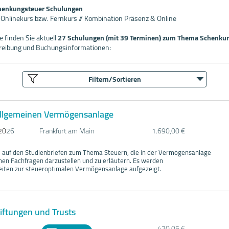
chenkungsteuer Schulungen
/ Onlinekurs bzw. Fernkurs // Kombination Präsenz & Online
 finden Sie aktuell
27 Schulungen (mit 39 Terminen) zum Thema Schenku
hreibung und Buchungsinformationen:
Filtern/Sortieren
 allgemeinen Vermögensanlage
20
26
Frankfurt am Main
1.690,00 €
d auf den Studienbriefen zum Thema Steuern, die in der Vermögensanlage
chen Fachfragen darzustellen und zu erläutern. Es werden
eiten zur steueroptimalen Vermögensanlage aufgezeigt.
iftungen und Trusts
470,05 €