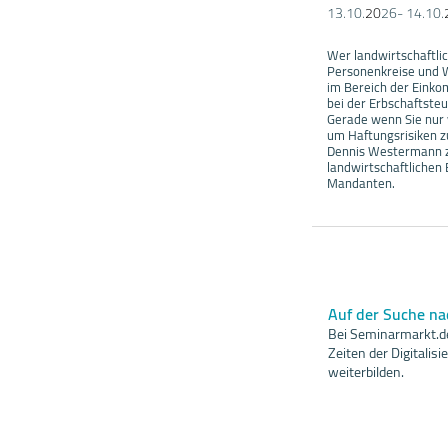
13.10.
20
26- 14.10.
Wer landwirtschaftli
Personenkreise und W
im Bereich der Einko
bei der Erbschaftsteue
Gerade wenn Sie nur 
um Haftungsrisiken z
Dennis Westermann ze
landwirtschaftlichen
Mandanten.
Auf der Suche n
Bei Seminarmarkt.de
Zeiten der Digitali
weiterbilden.