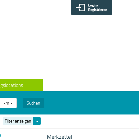
Login/
Registrieren
gslocations
km
Suchen
Filter
Filter anzeigen
ein-/ausblenden
e
Merkzettel