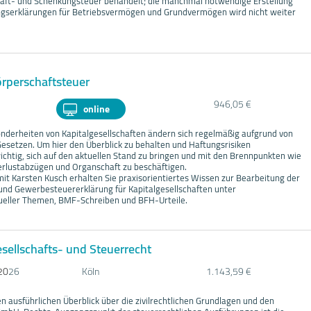
aft- und Schenkungsteuer behandelt; die manchmal notwendige Erstellung
ngserklärungen für Betriebsvermögen und Grundvermögen wird nicht weiter
rperschaftsteuer
946,05 €
online
onderheiten von Kapitalgesellschaften ändern sich regelmäßig aufgrund von
Gesetzen. Um hier den Überblick zu behalten und Haftungsrisiken
ichtig, sich auf den aktuellen Stand zu bringen und mit den Brennpunkten wie
erlustabzügen und Organschaft zu beschäftigen.
mit Karsten Kusch
erhalten Sie praxisorientiertes Wissen zur Bearbeitung der
und Gewerbesteuererklärung für Kapitalgesellschaften unter
ueller Themen, BMF-Schreiben und BFH-Urteile.
sellschafts- und Steuerrecht
20
26
Köln
1.143,59 €
n ausführlichen Überblick über die zivilrechtlichen Grundlagen und den