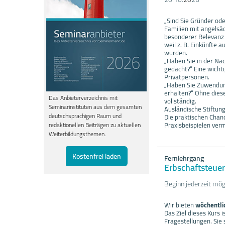
„Sind Sie Gründer ode
Familien mit angelsä
besonderer Relevanz 
weil z. B. Einkünfte 
wurden.
„Haben Sie in der Nac
gedacht?“ Eine wicht
Privatpersonen.
„Haben Sie Zuwendung
erhalten?“ Ohne dies
Das Anbieterverzeichnis mit
vollständig.
Seminarinstituten aus dem gesamten
Ausländische Stiftun
deutschsprachigen Raum und
Die praktischen Chan
Praxisbeispielen verm
redaktionellen Beiträgen zu aktuellen
Weiterbildungsthemen.
Kostenfrei laden
Fernlehrgang
Erbschaftsteue
Beginn jederzeit mög
Wir bieten
wöchentli
Das Ziel dieses Kurs
Fragestellungen. Sie 