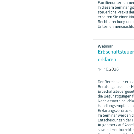
Familienunternehmen 
In diesem Seminar gibt
steuerliche Praxis d
erhalten Sie einen No
Rechtsprechung und 
Unternehmensnachfol
Webinar
Erbschaftsteuer
erklären
14.10.
20
26
Der Bereich der erbs
Beratung aus einer 
Erbschaftsteuergeset
die Begünstigungen 
Nachlassverbindlichk
Handlungsempfehlung
Erklärungsvordrucke 
Im Seminar werden di
Entscheidungen der F
Augenmerk auf Aspek
sowie deren korrekte 