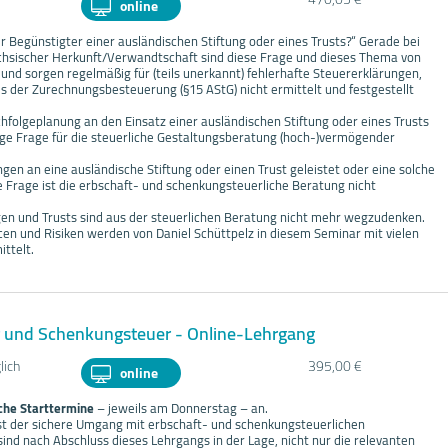
online
r Begünstigter einer ausländischen Stiftung oder eines Trusts?“ Gerade bei
chsischer Herkunft/Verwandtschaft sind diese Frage und dieses Thema von
und sorgen regelmäßig für (teils unerkannt) fehlerhafte Steuererklärungen,
aus der Zurechnungsbesteuerung (§15 AStG) nicht ermittelt und festgestellt
hfolgeplanung an den Einsatz einer ausländischen Stiftung oder eines Trusts
ige Frage für die steuerliche Gestaltungsberatung (hoch-)vermögender
en an eine ausländische Stiftung oder einen Trust geleistet oder eine solche
e Frage ist die erbschaft- und schenkungsteuerliche Beratung nicht
gen und Trusts sind aus der steuerlichen Beratung nicht mehr wegzudenken.
cen und Risiken werden von Daniel Schüttpelz in diesem Seminar mit vielen
ittelt.
r und Schenkungsteuer - Online-Lehrgang
lich
395,00 €
online
che Starttermine
– jeweils am Donnerstag – an.
 ist der sichere Umgang mit erbschaft- und schenkungsteuerlichen
sind nach Abschluss dieses Lehrgangs in der Lage, nicht nur die relevanten