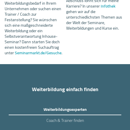
Abschluss lohnt sich für meine
Weiterbildungsbedarf in Ihrem
Karriere? In unserer
Infothek
Unternehmen oder suchen einen
gehen wir auf die
Trainer / Coach zur
unterschiedlichsten Themen aus
Festanstellung? Sie wünschen
der Welt der Seminare,
sich eine maßgeschneiderte
Weiterbildungen und Kurse ein.
Weiterbildung oder ein
Selbstverantwortung Inhouse-
Seminar? Dann starten Sie doch
einen kostenfreien Suchauftrag
unter
Seminarmarkt.de/Gesuche
.
Weiterbildung einfach finden
Weiterbildungsexperten
Coach & Trainer finden