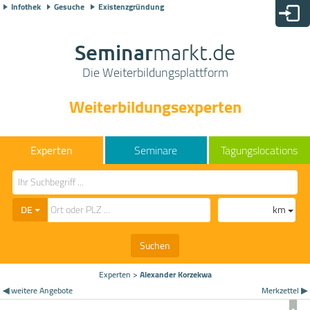
Infothek
Gesuche
Existenzgründung
Seminar
markt.de
Die Weiterbildungsplattform
Weiterbildungsexperten
Seminare
Tagungslocations
DE
km
Suchen
Experten
>
Alexander Korzekwa
◀ weitere Angebote
Merkzettel ▶