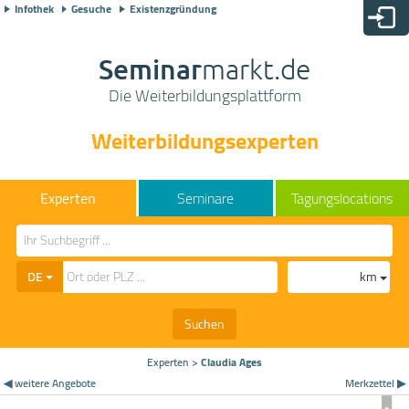
Infothek
Gesuche
Existenzgründung
Seminar
markt.de
Die Weiterbildungsplattform
Weiterbildungsexperten
Seminare
Tagungslocations
DE
km
Suchen
Experten
>
Claudia Ages
◀ weitere Angebote
Merkzettel ▶