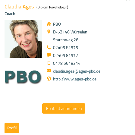
Claudia Ages
(Diplom Psychologin)
Coach
PBO
D-52146 Würselen
Starenweg 26
02405 81575
02405 81572
0178 5648214
claudia.ages@ages-pbo.de
http://www.ages-pbo.de
Kontakt aufnehmen
Profil