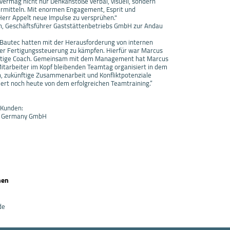
vermag nicht nur Denkanstöße verbal, visuell, sondern
vermitteln. Mit enormen Engagement, Esprit und
Herr Appelt neue Impulse zu versprühen."
n, Geschäftsführer Gaststättenbetriebs GmbH zur Andau
 Bautec hatten mit der Herausforderung von internen
der Fertigungssteuerung zu kämpfen. Hierfür war Marcus
chtige Coach. Gemeinsam mit dem Management hat Marcus
Mitarbeiter im Kopf bleibenden Teamtag organisiert in dem
 zukünftige Zusammenarbeit und Konfliktpotenziale
iert noch heute von dem erfolgreichen Teamtraining.“
 Kunden:
st Germany GmbH
nen
de