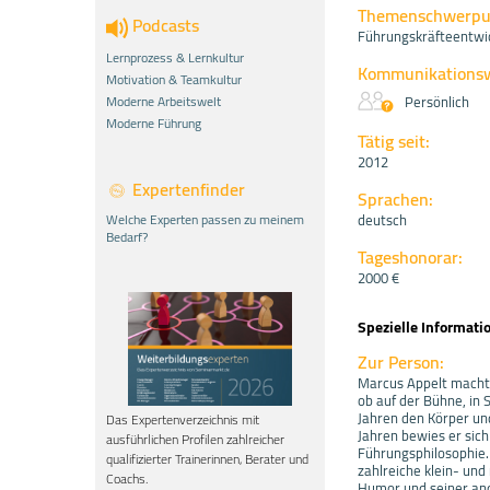
Themenschwerpu
Podcasts
Führungskräfteentwi
Lernprozess & Lernkultur
Kommunikations
Motivation & Teamkultur
Moderne Arbeitswelt
Persönlich
Moderne Führung
Tätig seit:
2012
Expertenfinder
Sprachen:
Welche Experten passen zu meinem
deutsch
Bedarf?
Tageshonorar:
2000 €
Spezielle Informati
Zur Person:
Marcus Appelt macht M
ob auf der Bühne, in
Jahren den Körper und
Das Expertenverzeichnis mit
Jahren bewies er sich
ausführlichen Profilen zahlreicher
Führungsphilosophie.
qualifizierter Trainerinnen, Berater und
zahlreiche klein- und
Coachs.
Humor und seiner and