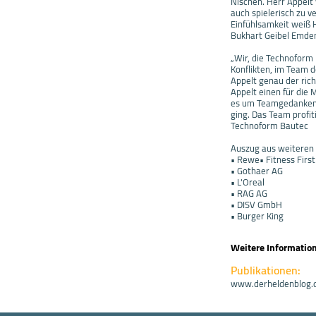
Nischen. Herr Appelt 
auch spielerisch zu 
Einfühlsamkeit weiß 
Bukhart Geibel Emde
„Wir, die Technoform
Konflikten, im Team 
Appelt genau der ri
Appelt einen für die 
es um Teamgedanken,
ging. Das Team profit
Technoform Bautec
Auszug aus weiteren
• Rewe• Fitness Fir
• Gothaer AG
• L'Oreal
• RAG AG
• DISV GmbH
• Burger King
Weitere Informatio
Publikationen:
www.derheldenblog.