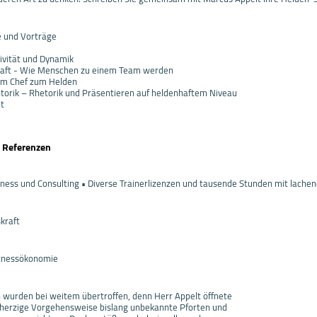
 und Vorträge
ivität und Dynamik
aft - Wie Menschen zu einem Team werden
om Chef zum Helden
torik – Rhetorik und Präsentieren auf heldenhaftem Niveau
t
d Referenzen
siness und Consulting • Diverse Trainerlizenzen und tausende Stunden mit lach
kraft
Fitnessökonomie
wurden bei weitem übertroffen, denn Herr Appelt öffnete
nherzige Vorgehensweise bislang unbekannte Pforten und