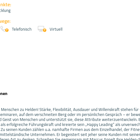
nkte:
cklung
wege:
Telefonisch
Virtuell
onen
enschen zu Helden! Stärke, Flexibilität, Ausdauer und Willenskraft stehen für 
 Seminaren, auf dem verschneiten Berg oder im persönlichen Gespräch – er bewe
 Geist von Menschen und unterstützt sie, diese Attribute weiterzuentwickeln. 
 als erfolgreiche Führungskraft und kreierte sein „Happy Leading“ als unverwec
 Zu seinen Kunden zählen u.a. namhafte Firmen aus dem Einzelhandel, der Fitn
 mittelständische Unternehmen. Er begeistert seit jeher seine Kunden mit sein
eren Art zu denken. Schreiben Sie gemeinsam mit Marcus Appelt Ihre Helden-S