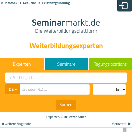
Infothek
Gesuche
Existenzgründung
Seminar
markt.de
Die Weiterbildungsplattform
Weiterbildungsexperten
Seminare
Tagungslocations
DE
km
Suchen
Experten
>
Dr. Peter Zoller
◀ weitere Angebote
Merkzettel ▶