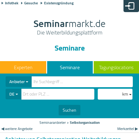
Infothek
Gesuche
Existenzgründung
Seminar
markt.de
Die Weiterbildungsplattform
Seminare
Seminare
Tagungslocations
Anbieter
DE
km
Suchen
Seminaranbieter
>
Selbstorganisation
◀ weitere Angebote
Merkzettel ▶