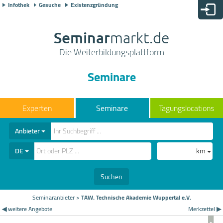
Infothek
Gesuche
Existenzgründung
Seminar
markt.de
Die Weiterbildungsplattform
Seminare
Seminare
Tagungslocations
Anbieter
DE
km
Suchen
Seminaranbieter
>
TAW. Technische Akademie Wuppertal e.V.
◀ weitere Angebote
Merkzettel ▶