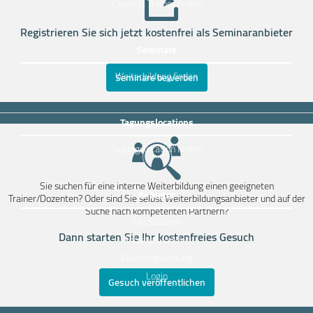
Coach & Trainer finden
Registrieren Sie sich jetzt kostenfrei als Seminaranbieter
Seminare
Weiterbildung finden
Seminare bewerben
Tagungslocations
Tagungslocation finden
Sie suchen für eine interne Weiterbildung einen geeigneten
Anbieter
Trainer/Dozenten? Oder sind Sie selbst Weiterbildungsanbieter und auf der
Suche nach kompetenten Partnern?
Mediadaten
Dann starten Sie Ihr kostenfreies Gesuch
Anbieter werden
Existenzgründung
Login
Gesuch veröffentlichen