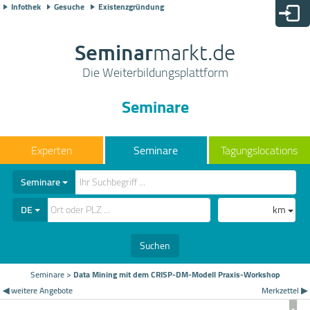
Infothek
Gesuche
Existenzgründung
Seminar
markt.de
Die Weiterbildungsplattform
Seminare
Seminare
Tagungslocations
Seminare
DE
km
Suchen
Seminare
>
Data Mining mit dem CRISP-DM-Modell Praxis-Workshop
◀ weitere Angebote
Merkzettel ▶