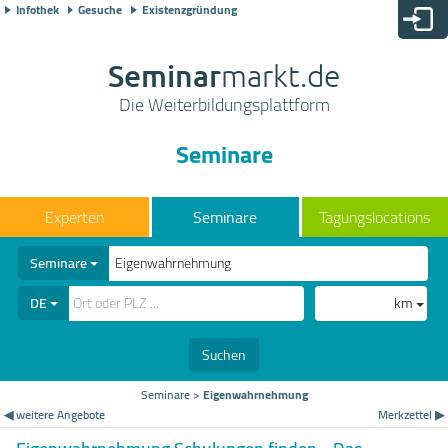
Infothek
Gesuche
Existenzgründung
Seminar
markt.de
Die Weiterbildungsplattform
Seminare
Seminare
Tagungslocations
Seminare
DE
km
Suchen
Seminare
>
Eigenwahrnehmung
◀ weitere Angebote
Merkzettel ▶