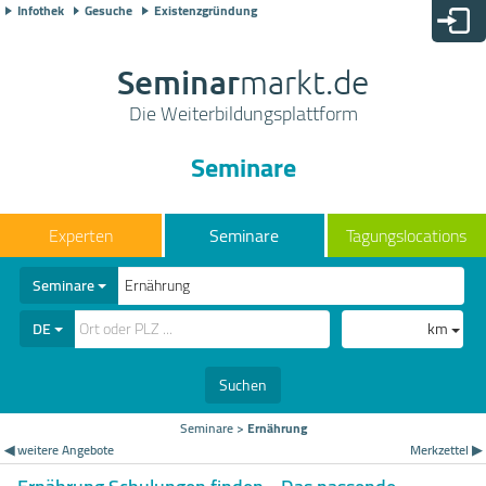
Infothek
Gesuche
Existenzgründung
Seminar
markt.de
Die Weiterbildungsplattform
Seminare
Seminare
Tagungslocations
Seminare
DE
km
Suchen
Seminare
>
Ernährung
◀ weitere Angebote
Merkzettel ▶