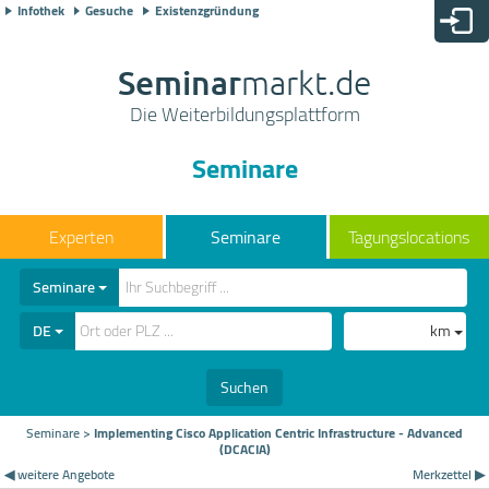
Infothek
Gesuche
Existenzgründung
Seminar
markt.de
Die Weiterbildungsplattform
Seminare
Seminare
Tagungslocations
Seminare
DE
km
Suchen
Seminare
>
Implementing Cisco Application Centric Infrastructure - Advanced
(DCACIA)
◀ weitere Angebote
Merkzettel ▶