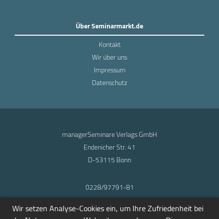
Über Seminarmarkt.de
Kontakt
Wir über uns
Impressum
Datenschutz
managerSeminare Verlags GmbH
Endenicher Str. 41
D-53115 Bonn
0228/97791-81
info@seminarmarkt.de
Wir setzen Analyse-Cookies ein, um Ihre Zufriedenheit bei
© 2001-2026