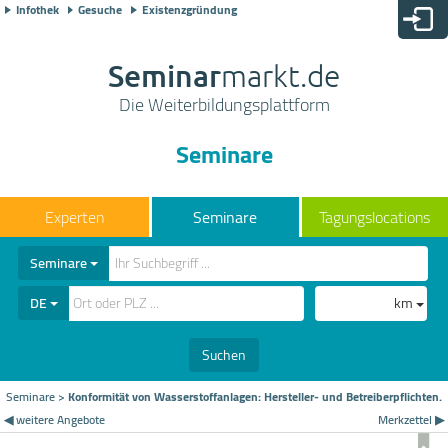
Infothek
Gesuche
Existenzgründung
Seminar
markt.de
Die Weiterbildungsplattform
Seminare
Seminare
Tagungslocations
Seminare
DE
km
Suchen
Seminare
>
Konformität von Wasserstoffanlagen: Hersteller- und Betreiberpflichten.
◀ weitere Angebote
Merkzettel ▶