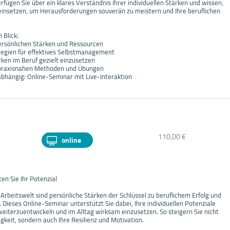
ügen Sie über ein klares Verständnis Ihrer individuellen Stärken und wissen,
t einsetzen, um Herausforderungen souverän zu meistern und Ihre beruflichen
 Blick:
persönlichen Stärken und Ressourcen
ategien für effektives Selbstmanagement
ärken im Beruf gezielt einzusetzen
n praxisnahen Methoden und Übungen
abhängig: Online-Seminar mit Live-Interaktion
110,00 €
online
en Sie Ihr Potenzial
Arbeitswelt sind persönliche Stärken der Schlüssel zu beruflichem Erfolg und
. Dieses Online-Seminar unterstützt Sie dabei, Ihre individuellen Potenziale
weiterzuentwickeln und im Alltag wirksam einzusetzen. So steigern Sie nicht
igkeit, sondern auch Ihre Resilienz und Motivation.