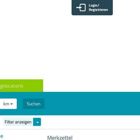
Login/
Registrieren
gslocations
km
Suchen
Filter
Filter anzeigen
ein-/ausblenden
he
Merkzettel