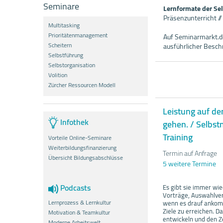
Seminare
Lernformate der Se
Präsenzunterricht /
Multitasking
Prioritätenmanagement
Auf Seminarmarkt.de
Scheitern
ausführlicher Besc
Selbstführung
Selbstorganisation
Volition
Zürcher Ressourcen Modell
Leistung auf de
Infothek
gehen. / Selbs
Training
Vorteile Online-Seminare
Weiterbildungsfinanzierung
Termin auf Anfrage
Übersicht Bildungsabschlüsse
5 weitere Termine
Podcasts
​Es gibt sie immer wi
Vorträge, Auswahlver
Lernprozess & Lernkultur
wenn es drauf ankom
Ziele zu erreichen. D
Motivation & Teamkultur
entwickeln und den Z
Moderne Arbeitswelt