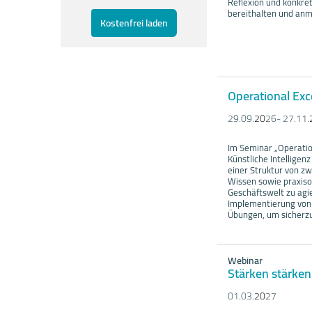
Reflexion und konkre
bereithalten und anm
Kostenfrei laden
Operational Exc
29.09.
20
26- 27.11.
Im Seminar „Operatio
Künstliche Intelligen
einer Struktur von zw
Wissen sowie praxiso
Geschäftswelt zu agie
Implementierung von E
Übungen, um sicherzus
Webinar
Stärken stärken
01.03.
20
27