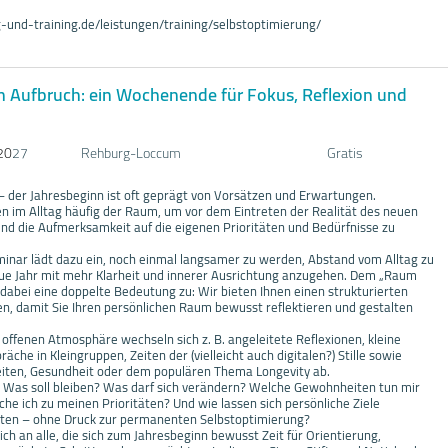
-und-training.de/leistungen/training/selbstoptimierung/
n Aufbruch: ein Wochenende für Fokus, Reflexion und
20
27
Rehburg-Loccum
Gratis
 – der Jahresbeginn ist oft geprägt von Vorsätzen und Erwartungen.
elen im Alltag häufig der Raum, um vor dem Eintreten der Realität des neuen
und die Aufmerksamkeit auf die eigenen Prioritäten und Bedürfnisse zu
ar lädt dazu ein, noch einmal langsamer zu werden, Abstand vom Alltag zu
e Jahr mit mehr Klarheit und innerer Ausrichtung anzugehen. Dem „Raum
dabei eine doppelte Bedeutung zu: Wir bieten Ihnen einen strukturierten
, damit Sie Ihren persönlichen Raum bewusst reflektieren und gestalten
 offenen Atmosphäre wechseln sich z. B. angeleitete Reflexionen, kleine
äche in Kleingruppen, Zeiten der (vielleicht auch digitalen?) Stille sowie
iten, Gesundheit oder dem populären Thema Longevity ab.
: Was soll bleiben? Was darf sich verändern? Welche Gewohnheiten tun mir
he ich zu meinen Prioritäten? Und wie lassen sich persönliche Ziele
alten – ohne Druck zur permanenten Selbstoptimierung?
ich an alle, die sich zum Jahresbeginn bewusst Zeit für Orientierung,