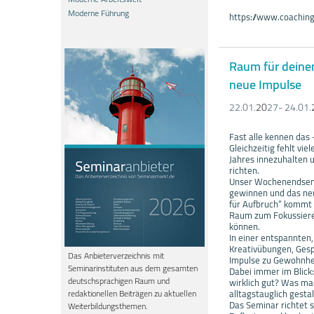
Moderne Führung
https://www.coaching
Raum für deine
neue Impulse
22.01.
20
27- 24.01.
Fast alle kennen das
Gleichzeitig fehlt vi
Jahres innezuhalten 
richten.
Unser Wochenendsemin
gewinnen und das neu
für Aufbruch“ kommt 
Raum zum Fokussieren
können.
In einer entspannten,
Kreativübungen, Gespr
Das Anbieterverzeichnis mit
Impulse zu Gewohnhe
Seminarinstituten aus dem gesamten
Dabei immer im Blick
deutschsprachigen Raum und
wirklich gut? Was mac
alltagstauglich gest
redaktionellen Beiträgen zu aktuellen
Das Seminar richtet s
Weiterbildungsthemen.