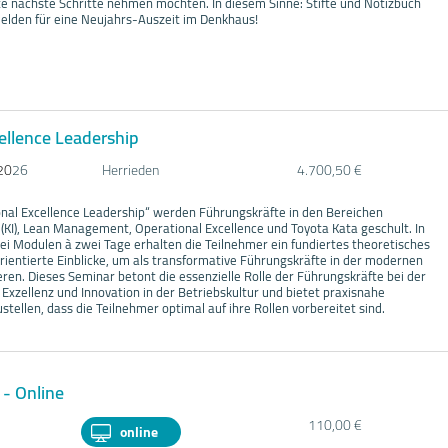
te nächste Schritte nehmen möchten. In diesem Sinne: Stifte und Notizbuch
elden für eine Neujahrs-Auszeit im Denkhaus!
ellence Leadership
20
26
Herrieden
4.700,50 €
nal Excellence Leadership“ werden Führungskräfte in den Bereichen
z (KI), Lean Management, Operational Excellence und Toyota Kata geschult. In
ei Modulen à zwei Tage erhalten die Teilnehmer ein fundiertes theoretisches
rientierte Einblicke, um als transformative Führungskräfte in der modernen
ren. Dieses Seminar betont die essenzielle Rolle der Führungskräfte bei der
xzellenz und Innovation in der Betriebskultur und bietet praxisnahe
tellen, dass die Teilnehmer optimal auf ihre Rollen vorbereitet sind.
 - Online
110,00 €
online