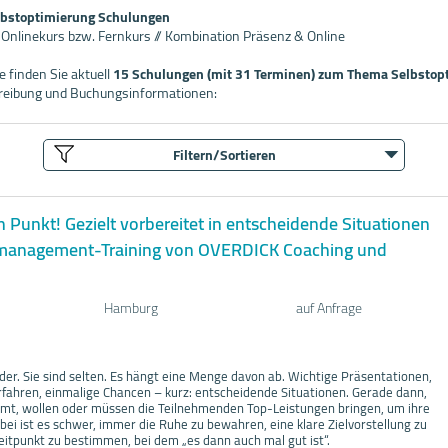
lbstoptimierung Schulungen
/ Onlinekurs bzw. Fernkurs // Kombination Präsenz & Online
 finden Sie aktuell
15 Schulungen (mit 31 Terminen) zum Thema Selbstop
hreibung und Buchungsinformationen:
Filtern/Sortieren
n Punkt! Gezielt vorbereitet in entscheidende Situationen
tmanagement-Training von OVERDICK Coaching und
Hamburg
auf Anfrage
eder. Sie sind selten. Es hängt eine Menge davon ab. Wichtige Präsentationen,
fahren, einmalige Chancen – kurz: entscheidende Situationen. Gerade dann,
mt, wollen oder müssen die Teilnehmenden Top-Leistungen bringen, um ihre
abei ist es schwer, immer die Ruhe zu bewahren, eine klare Zielvorstellung zu
eitpunkt zu bestimmen, bei dem „es dann auch mal gut ist“.