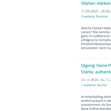
Stärken stärken
27.08.
20
26- 28.08.
3 weitere Termine
Welche Stärken habe 
nutzen? Wie komme ic
gehe ich zielführend
erfolgreiche Verhalt
Persönlichkeitsentwi
einzusetzen. Denn nu
Qigong: Deine P
Stärke, authen
03.12.
20
26- 04.12.
1 weiterer Termin
Im Arbeitsalltag dom
wirklich präsent in d
anzukommen: als Quel
deine Aufmerksamkei