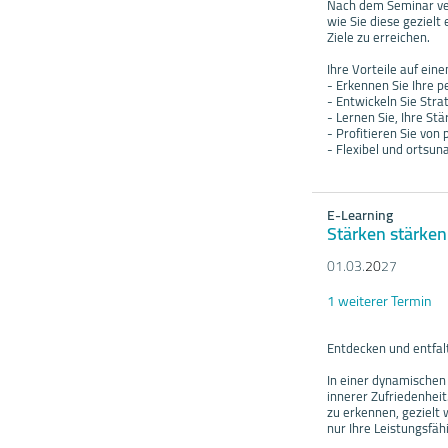
Nach dem Seminar verf
wie Sie diese geziel
Ziele zu erreichen.
Ihre Vorteile auf einen
- Erkennen Sie Ihre 
- Entwickeln Sie Str
- Lernen Sie, Ihre St
- Profitieren Sie vo
- Flexibel und ortsun
E-Learning
Stärken stärken
01.03.
20
27
1 weiterer Termin
Entdecken und entfalt
In einer dynamischen 
innerer Zufriedenheit
zu erkennen, gezielt 
nur Ihre Leistungsfäh