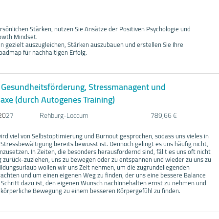
rsönlichen Stärken, nutzen Sie Ansätze der Positiven Psychologie und
rowth Mindset.
n gezielt auszugleichen, Stärken auszubauen und erstellen Sie Ihre
Roadmap für nachhaltigen Erfolg.
: Gesundheitsförderung, Stressmanagent und
axe (durch Autogenes Training)
20
27
Rehburg-Loccum
789,66 €
wird viel von Selbstoptimierung und Burnout gesprochen, sodass uns vieles in
Stressbewältigung bereits bewusst ist. Dennoch gelingt es uns häufig nicht,
mzusetzen. In Zeiten, die besonders herausfordernd sind, fällt es uns oft nicht
ig zurück-zuziehen, uns zu bewegen oder zu entspannen und wieder zu uns zu
ldungsurlaub wollen wir uns Zeit nehmen, um die zugrundeliegenden
chten und um einen eigenen Weg zu finden, der uns eine bessere Balance
e Schritt dazu ist, den eigenen Wunsch nachInnehalten ernst zu nehmen und
körperliche Bewegung zu einem besseren Körpergefühl zu finden.