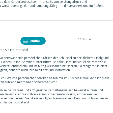
du dein Körperbewusstsein – jenseits von Leistungsdruck und
 wirst lebendig, klar und handlungsfähig – in dir verankert und im Außen
110,00 €
online
en Sie Ihr Potenzial
Arbeitswelt sind persönliche Stärken der Schlüssel zu beruflichem Erfolg und
. Dieses Online-Seminar unterstützt Sie dabei, Ihre individuellen Potenziale
weiterzuentwickeln und im Alltag wirksam einzusetzen. So steigern Sie nicht
igkeit, sondern auch Ihre Resilienz und Motivation.
ich? Welche persönlichen Stärken helfen mir im Business? Wie kann ich diese
h zielführend mit meinen Schwächen um?
nn seine Stärken und erfolgreiche Verhaltensweisen bewusst nutzen und
. Investieren Sie in Ihre Persönlichkeitsentwicklung, entdecken Sie
ärken und lernen Sie, diese erfolgreich einzusetzen. Denn nur Schwächen zu
h lange nicht stark!