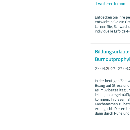
1 weiterer Termin
Entdecken Sie Ihre pe
entwickeln Sie ein G
Lernen Sie, Schwäche
individuelle Erfolgs-
Bildungsurlaub
Burnoutprophyl
23.08.
20
27- 27.08.
In der heutigen Zeit 
Bezug auf Stress und 
es im Arbeitsalltag u
leicht, uns regelmäß
kommen. In diesem Bi
Mechanismen zu betra
ermöglicht. Der erst
dann durch Ruhe und 