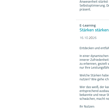
Anwesenheit stärkst 
Selbstoptimierung. Du
präsent.
E-Learning
Stärken stärken
16.10.
20
26
Entdecken und entfalt
In einer dynamischen 
innerer Zufriedenheit
zu erkennen, gezielt 
nur Ihre Leistungsfäh
Welche Stärken habe 
nutzen? Wie gehe ic
Wer das weiß, der ka
entsprechend ausbauen
bekannte und neue St
schwächen, macht noc
Ihr Nutzen: