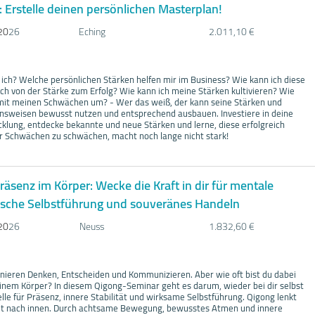
: Erstelle deinen persönlichen Masterplan!
20
26
Eching
2.011,10 €
ich? Welche persönlichen Stärken helfen mir im Business? Wie kann ich diese
h von der Stärke zum Erfolg? Wie kann ich meine Stärken kultivieren? Wie
 mit meinen Schwächen um? - Wer das weiß, der kann seine Stärken und
ensweisen bewusst nutzen und entsprechend ausbauen. Investiere in deine
cklung, entdecke bekannte und neue Stärken und lerne, diese erfolgreich
r Schwächen zu schwächen, macht noch lange nicht stark!
räsenz im Körper: Wecke die Kraft in dir für mentale
tische Selbstführung und souveränes Handeln
20
26
Neuss
1.832,60 €
inieren Denken, Entscheiden und Kommunizieren. Aber wie oft bist du dabei
einem Körper? In diesem Qigong-Seminar geht es darum, wieder bei dir selbst
le für Präsenz, innere Stabilität und wirksame Selbstführung. Qigong lenkt
t nach innen. Durch achtsame Bewegung, bewusstes Atmen und innere