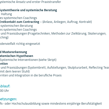
ystemische Ansatz und erster Praxistransfer
Systemtheorie und systemische Beratung
d Haltung
es systemischen Coachings
Erstkontakt zum Contracting
– (Anlass, Anliegen, Auftrag, Kontrakt)
r systemischen Beratung
es systemischen Coachings
und Praxisübungen (Fragetechniken, Methoden zur Zielklärung, Skalierungen,
ching)
envielfalt richtig eingesetzt
nd Mustererkennung
stemischen Hypothesen
Systemische Interventionen (siehe Skript)
ention
und Praxisübungen (Systembrett, Aufstellungen, Skulpturarbeit, Reflecting Tea
 mit dem leeren Stuhl)
rnten und Integration in die berufliche Praxis
Ablauf:
.00 Uhr
setzungen:
s- oder Hochschulausbildung sowie mindestens einjährige Berufstätigkeit