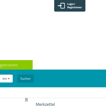
Login/
Registrieren
gslocations
km
Suchen
Merkzettel