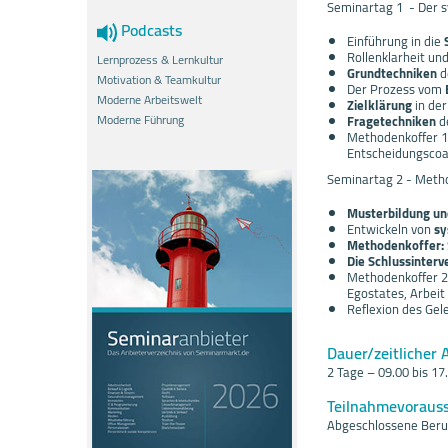
Seminartag 1 - Der s
Podcasts
Einführung in die
Rollenklarheit un
Lernprozess & Lernkultur
Grundtechniken
d
Motivation & Teamkultur
Der Prozess vom
Moderne Arbeitswelt
Zielklärung
in de
Moderne Führung
Fragetechniken
d
Methodenkoffer 1 
Entscheidungscoa
Seminartag 2 - Method
Musterbildung u
Entwickeln von
sy
Methodenkoffer:
Die Schlussinterv
Methodenkoffer 2 
Egostates, Arbeit
Reflexion des Gele
Dauer/zeitlicher 
2 Tage – 09.00 bis 17
Teilnahmevoraus
Abgeschlossene Beruf