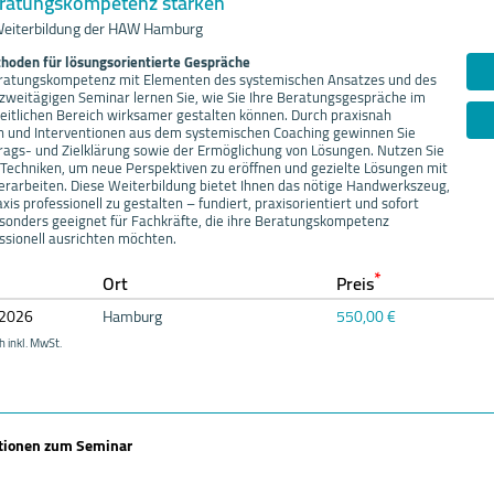
ratungskompetenz stärken
eiterbildung der HAW Hamburg
thoden für lösungsorientierte Gespräche
Beratungskompetenz mit Elementen des systemischen Ansatzes und des
 zweitägigen Seminar lernen Sie, wie Sie Ihre Beratungsgespräche im
eitlichen Bereich wirksamer gestalten können. Durch praxisnah
n und Interventionen aus dem systemischen Coaching gewinnen Sie
trags- und Zielklärung sowie der Ermöglichung von Lösungen. Nutzen Sie
 Techniken, um neue Perspektiven zu eröffnen und gezielte Lösungen mit
 erarbeiten. Diese Weiterbildung bietet Ihnen das nötige Handwerkszeug,
is professionell zu gestalten – fundiert, praxisorientiert und sofort
esonders geeignet für Fachkräfte, die ihre Beratungskompetenz
ssionell ausrichten möchten.
*
Ort
Preis
20
26
Hamburg
550,00 €
h inkl. MwSt.
ationen zum Seminar