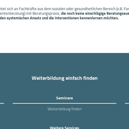
htet sich an Fachkräfte aus dem sozialen oder gesundheitlichen Bereich (z.B. Fa
ientenberatung) mit Beratungspraxis,
die noch keine einschlägige Beratungsaus
 den systemischen Ansatz und die Interventionen kennenlernen möchten.
Weiterbildung einfach finden
Seminare
Weiterbildung finden
Weitere Services