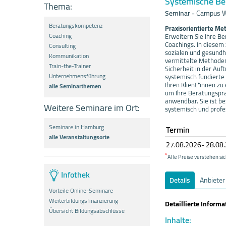
Systemische Be
Thema:
Seminar
-
Campus W
Beratungskompetenz
Praxisorientierte Me
Coaching
Erweitern Sie Ihre 
Coachings. In diesem
Consulting
sozialen und gesundh
Kommunikation
vermittelte Methode
Train-the-Trainer
Sicherheit in der Auf
Unternehmensführung
systemisch fundierte
Ihren Klient*innen zu
alle Seminarthemen
um Ihre Beratungsprax
anwendbar. Sie ist b
Weitere Seminare im Ort:
systemisch und profe
Seminare in Hamburg
Termin
alle Veranstaltungsorte
27.08.
20
26- 28.08.
*
Alle Preise verstehen sic
Infothek
Details
Anbieter
Vorteile Online-Seminare
Weiterbildungsfinanzierung
Detaillierte Inform
Übersicht Bildungsabschlüsse
Inhalte: