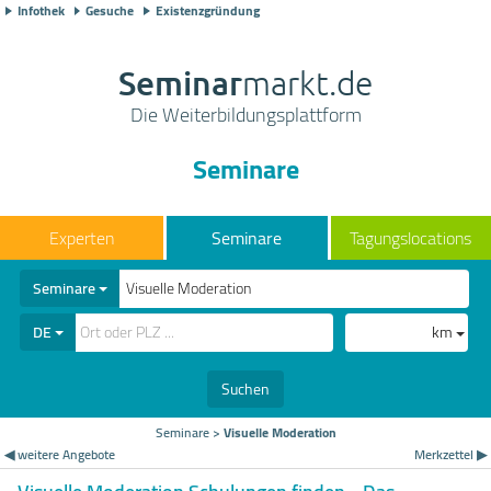
Infothek
Gesuche
Existenzgründung
Seminar
markt.de
Die Weiterbildungsplattform
Seminare
Seminare
Tagungslocations
Seminare
DE
km
Suchen
Seminare
>
Visuelle Moderation
◀ weitere Angebote
Merkzettel ▶