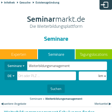
Infothek
Gesuche
Existenzgründung
Seminar
markt.de
Die Weiterbildungsplattform
Seminare
Seminare
Tagungslocations
Seminare
DE
km
Suchen
Seminare
>
Weiterbildungsmanagement
◀ weitere Angebote
Merkzettel ▶