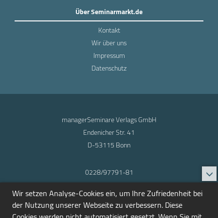
Über Seminarmarkt.de
Kontakt
Wir über uns
Impressum
Datenschutz
managerSeminare Verlags GmbH
Endenicher Str. 41
D-53115 Bonn
0228/97791-81
info@seminarmarkt.de
Wir setzen Analyse-Cookies ein, um Ihre Zufriedenheit bei
© 2001-2026
der Nutzung unserer Webseite zu verbessern. Diese
Cookies werden nicht automatisiert gesetzt. Wenn Sie mit