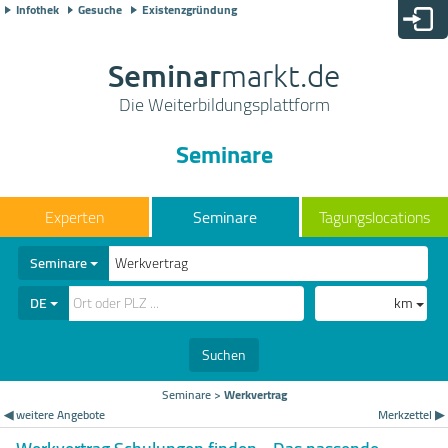
Infothek
Gesuche
Existenzgründung
Seminar
markt.de
Die Weiterbildungsplattform
Seminare
Seminare
Tagungslocations
Seminare
DE
km
Suchen
Seminare
>
Werkvertrag
◀ weitere Angebote
Merkzettel ▶