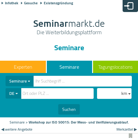
Infothek
Gesuche
Existenzgründung
Seminar
markt.de
Die Weiterbildungsplattform
Seminare
Seminare
Tagungslocations
Seminare
DE
km
Suchen
Seminare
>
Workshop zur ISO 50015: Der Mess- und Verifizierungsablauf.
◀ weitere Angebote
Merkzettel ▶