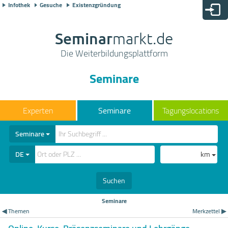
Infothek
Gesuche
Existenzgründung
Seminar
markt.de
Die Weiterbildungsplattform
Seminare
Seminare
Tagungslocations
Seminare
DE
km
Suchen
Seminare
◀ Themen
Merkzettel ▶