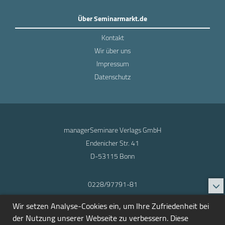
Über Seminarmarkt.de
Kontakt
Wir über uns
Impressum
Datenschutz
managerSeminare Verlags GmbH
Endenicher Str. 41
D-53115 Bonn
0228/97791-81
info@seminarmarkt.de
Wir setzen Analyse-Cookies ein, um Ihre Zufriedenheit bei
© 2001-2026
der Nutzung unserer Webseite zu verbessern. Diese