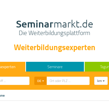
Seminar
markt.de
Die Weiterbildungsplattform
Weiterbildungsexperten
sexperten
Seminare
Tagun
DE
km
une