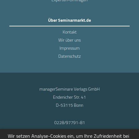
Über Seminarmarkt.de
Kontakt
Wir über uns
Impressum
Datenschutz
managerSeminare Verlags GmbH
Endenicher Str. 41
D-53115 Bonn
0228/97791-81
info@seminarmarkt.de
Wir setzen Analyse-Cookies ein, um Ihre Zufriedenheit bei
© 2001-2026