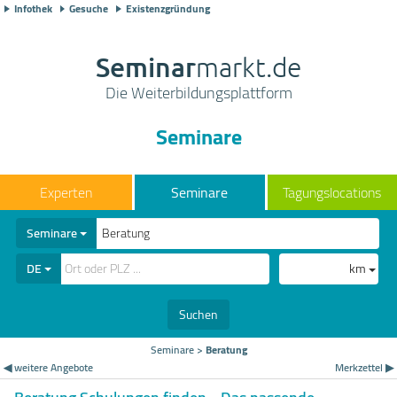
Infothek
Gesuche
Existenzgründung
Seminar
markt.de
Die Weiterbildungsplattform
Seminare
Seminare
Tagungslocations
Seminare
DE
km
Suchen
Seminare
>
Beratung
◀ weitere Angebote
Merkzettel ▶