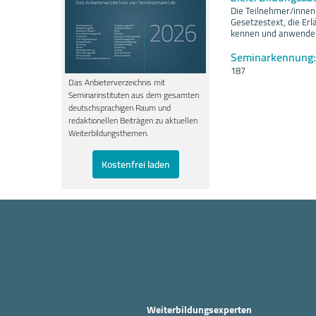
Die Teilnehmer/innen
Gesetzestext, die Er
kennen und anwende
Seminarkennung:
187
Das Anbieterverzeichnis mit
Seminarinstituten aus dem gesamten
deutschsprachigen Raum und
redaktionellen Beiträgen zu aktuellen
Weiterbildungsthemen.
Kostenfrei laden
Weiterbildungsexperten