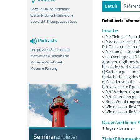
Details
Referen
Vorteile Online-Seminare
Weiterbildungsfinanzierung
Detaillierte Inform
Übersicht Bildungsabschlüsse
Inhalte:
> Die Ziele des Schu
Podcasts
> Das modernisierte
EU-Recht und zum cis
Lernprozess & Lernkultur
> Die Lando – Kommis
Motivation & Teamkultur
> Kaufverträge ab 01
a) vorvertragliches V
Moderne Arbeitswelt
b) positive Vertrags
Moderne Führung
c) Sachmangel – neue
d) Nacherfüllung des
e) Schadensersatz – 
f) zugesicherte Eigen
> Der Werkvertrag u
> Der Lieferverzug u
> Neue Verjährungsvo
> Wie müssen die AE
> Wie müssen die Ve
Dauer/zeitlicher 
1 Tages - Seminar
Ziele/Bildungsab