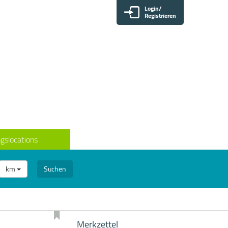
Login/
Registrieren
gslocations
km
Suchen
Merkzettel