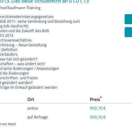
013. Das Neue Schuldrecht an 01.01.13
red Kaufmann Training
ldrechtsmodernisierungsgesetzes
 BGB 2011- seine Verbindung und Beziehung zum
g (UN-Kaufrecht)
sion und die Zukunft des BGB
.01.2013
ertrauensverhältnis
verletzung – Neue Gestaltung
 Definition
 Verkäufers
was hat sich geändert?
schaften – was ändert sich?
nd seine Änderungen / Anpassungen
nd die Änderungen
rschriften- und fristen
B geändert werden?
rträge im Einkauf geändert werden
*
Ort
Preis
online
950,70 €
auf Anfrage
950,70 €
h inkl. MwSt.