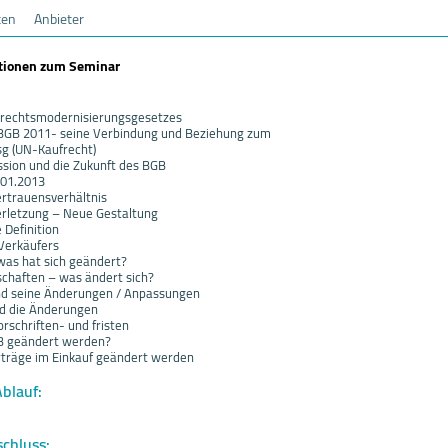
ten
Anbieter
ationen zum Seminar
ldrechtsmodernisierungsgesetzes
 BGB 2011- seine Verbindung und Beziehung zum
g (UN-Kaufrecht)
sion und die Zukunft des BGB
.01.2013
ertrauensverhältnis
verletzung – Neue Gestaltung
 Definition
 Verkäufers
was hat sich geändert?
schaften – was ändert sich?
nd seine Änderungen / Anpassungen
nd die Änderungen
rschriften- und fristen
B geändert werden?
rträge im Einkauf geändert werden
Ablauf:
schluss: