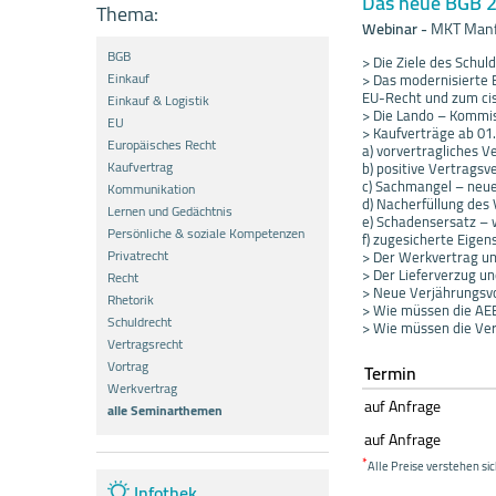
Das neue BGB 2
Thema:
Webinar
-
MKT Manf
BGB
> Die Ziele des Schu
Einkauf
> Das modernisierte
EU-Recht und zum cis
Einkauf & Logistik
> Die Lando – Kommis
EU
> Kaufverträge ab 01
Europäisches Recht
a) vorvertragliches V
Kaufvertrag
b) positive Vertrags
c) Sachmangel – neue
Kommunikation
d) Nacherfüllung des
Lernen und Gedächtnis
e) Schadensersatz – 
Persönliche & soziale Kompetenzen
f) zugesicherte Eigen
Privatrecht
> Der Werkvertrag u
> Der Lieferverzug u
Recht
> Neue Verjährungsvo
Rhetorik
> Wie müssen die AE
Schuldrecht
> Wie müssen die Ve
Vertragsrecht
Vortrag
Termin
Werkvertrag
auf Anfrage
alle Seminarthemen
auf Anfrage
*
Alle Preise verstehen sic
Infothek