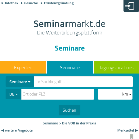
Infothek
Gesuche
Existenzgründung
Seminar
markt.de
Die Weiterbildungsplattform
Seminare
Seminare
Tagungslocations
Seminare
DE
km
Suchen
Seminare
>
Die VOB in der Praxis
◀ weitere Angebote
Merkzettel ▶