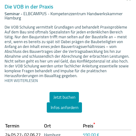
Die VOB in der Praxis
Seminar
-
ELBCAMPUS - Kompetenzzentrum Handwerkskammer
Hamburg
Die VOB Schulung vermittelt Grundlagen und behandelt Praxisprobleme
Auf dem Bau sind oftmals Spezialisten für jeden erdenklichen Bereich
tätig. Nur den Baujuristen trifft man selten auf der Baustelle an – meist
erst, wenn es bereits zu spät ist! Dabei prägen die Baubeteiligten von
Anfang an den Inhalt eines jeden Bauvertragsverhältnisses – vom
Abschluss des Bauvertrages über die Vertragsabwicklung bis hin zur
Abnahme und schlussendlich der Abrechnung der erbrachten Leistungen.
Nicht selten geht es hier um viel Geld, das Konfliktpotenzial ist also hoch.
In der VOB Schulung werden unter fachlicher Anleitung essentielle sowie
komplexe Fragen behandelt und Impulse für die praktischen
Herausforderungen im Baualltag gegeben.
HIER WEITERLESEN
Jetzt buchen
Infos anfordern
*
Termin
Ort
Preis
24.05.
27- 02.06.
27
Hamburg
590,00 €