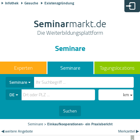
Infothek
Gesuche
Existenzgründung
Seminar
markt.de
Die Weiterbildungsplattform
Seminare
Seminare
Tagungslocations
Seminare
DE
km
Suchen
Seminare
>
Einkaufkooperationen- ein Praxisbericht
◀ weitere Angebote
Merkzettel ▶