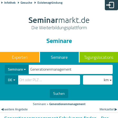
Infothek
Gesuche
Existenzgründung
Seminar
markt.de
Die Weiterbildungsplattform
Seminare
Seminare
Tagungslocations
Seminare
DE
km
Suchen
Seminare
>
Generationenmanagement
◀ weitere Angebote
Merkzettel ▶